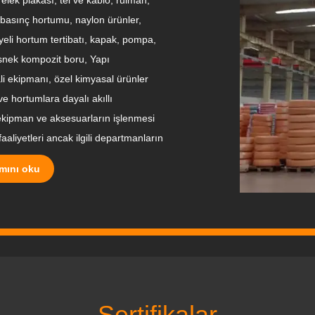
 basınç hortumu, naylon ürünler,
iyeli hortum tertibatı, kapak, pompa,
esnek kompozit boru, Yapı
ali ekipmanı, özel kimyasal ürünler
 ve hortumlara dayalı akıllı
 ekipman ve aksesuarların işlenmesi
aaliyetleri ancak ilgili departmanların
mını oku
Sertifikalar