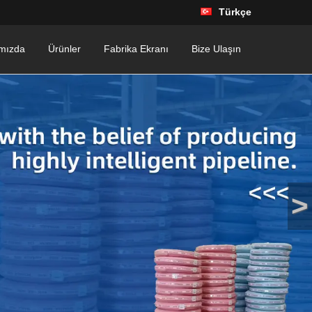
Türkçe
mızda
Ürünler
Fabrika Ekranı
Bize Ulaşın
>