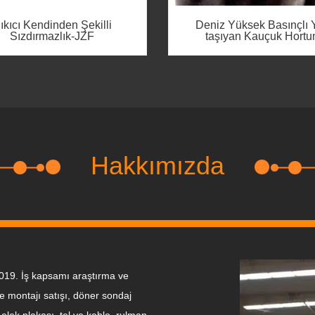
niz Yüksek Basınçlı Yağ
Alev Almaz Yangına Dire
aşıyan Kauçuk Hortum
Kauçuk Hortum
Hakkımızda
019. İş kapsamı araştırma ve
e montajı satışı, döner sondaj
, elek plakası, tel ve kablo, rulman,