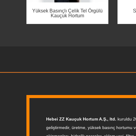
Örgülü
Sıkıcı Kendinden Şekilli
De
Sızdırmazlık-JZF
t
Hebei ZZ Kauçuk Hortum A.Ş., ltd.
kuruldu 2
geliştirmedir, üretme, yüksek basınç hortumu v
ekipmanları, hidrolik parçalar, eklem yeri, filtre