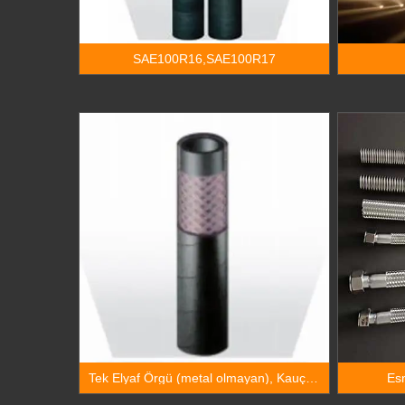
SAE100R16,SAE100R17
Tek Elyaf Örgü (metal olmayan), Kauçuk
Es
Kaplı Hidrolik Hortum