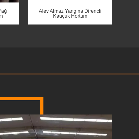
nçli
Hortum
Gen