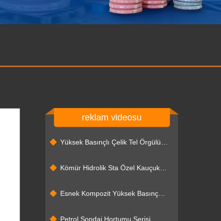
reklam videosu
Yüksek Basınçlı Çelik Tel Örgülü
Kauçuk Hortum
Kömür Hidrolik Sta Özel Kauçuk
Hortum Tertibatı
Esnek Kompozit Yüksek Basınç
Boru Hattı Arazisi
Petrol Sondaj Hortumu Serisi